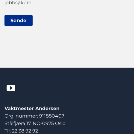
jobbsøkere.
Sende
Vaktmester Andersen
Org. nummer: 911880407
Stålfjæra 17, NO-0975 Oslo
Tlf:
22 38 92 92