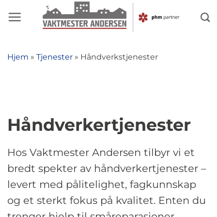
Skip
to
content
Hjem
»
Tjenester
»
Håndverkstjenester
Håndverkertjenester
Hos Vaktmester Andersen tilbyr vi et
bredt spekter av håndverkertjenester –
levert med pålitelighet, fagkunnskap
og et sterkt fokus på kvalitet. Enten du
trenger hjelp til småreparasjoner,