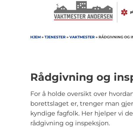
Skip
to
content
HJEM
»
TJENESTER
»
VAKTMESTER
»
RÅDGIVNING OG 
Rådgivning og ins
For å holde oversikt over hvordan
borettslaget er, trenger man gjern
kyndige fagfolk. Her hjelper vi 
rådgivning og inspeksjon.