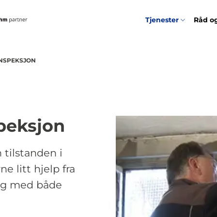
Tjenester
Råd og
INSPEKSJON
peksjon
 tilstanden i
e litt hjelp fra
deg med både