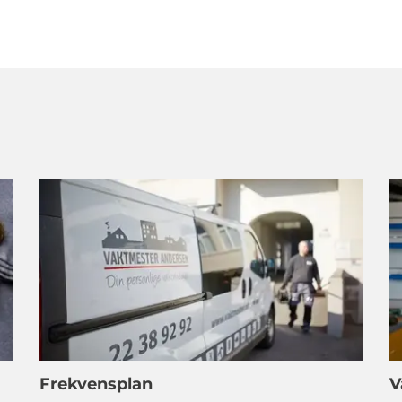
Frekvensplan
V