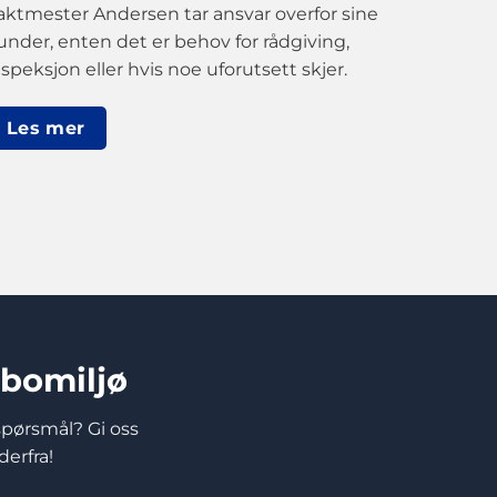
aktmester Andersen tar ansvar overfor sine
under, enten det er behov for rådgiving,
nspeksjon eller hvis noe uforutsett skjer.
Les mer
g bomiljø
 spørsmål? Gi oss
derfra!