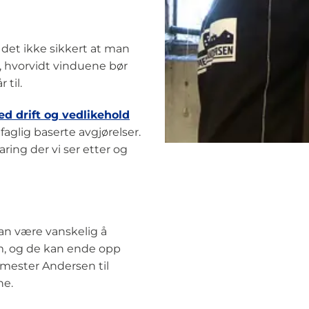
r det ikke sikkert at man
nd, hvorvidt vinduene bør
 til.
ed drift og vedlikehold
faglig baserte avgjørelser.
ing der vi ser etter og
n være vanskelig å
m, og de kan ende opp
tmester Andersen til
ne.