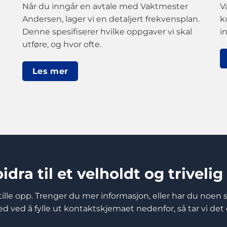
Når du inngår en avtale med Vaktmester
V
Andersen, lager vi en detaljert frekvensplan.
k
Denne spesifiserer hvilke oppgaver vi skal
i
utføre, og hvor ofte.
Les mer
idra til et velholdt og triveli
å stille opp. Trenger du mer informasjon, eller har du noen
d ved å fylle ut kontaktskjemaet nedenfor, så tar vi det 