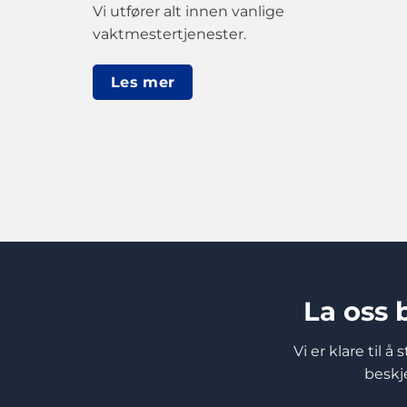
Vi utfører alt innen vanlige
vaktmestertjenester.
Les mer
La oss b
Vi er klare til 
beskje