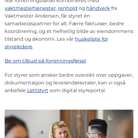
Når forretningsførsel kombineres med
vaktmestertjenester
,
renhold
og
håndverk
fra
Vaktmester Andersen, får styret én
samarbeidspartner for alt. Færre fakturaer, bedre
koordinering, og et helhetlig bilde av eiendommens
tilstand og økonomi. Les vår
huskeliste for
styreledere
.
Be om tilbud på forretningsførsel
For styrer som ønsker bedre oversikt over oppgaver,
dokumentasjon og leverandøravtaler, kan vi også
anbefale
Lettstyrt
som digital styreportal.