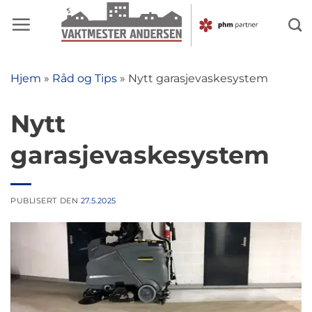
Skip
to
content
Hjem
»
Råd og Tips
»
Nytt garasjevaskesystem
Nytt
garasjevaskesystem
PUBLISERT DEN
27.5.2025